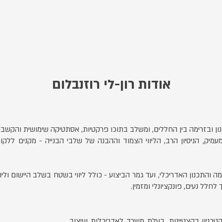
אודות רון-לי רוזנבלום
ן ובזרימה בין החללים, ומשלב בתוכו פרקטיות, אסתטיקה שימושית והקשבה ל
עמיק, הניסיון הרב, הליווי הצמוד וההבנה של שלבי הבנייה - מקנים ללק
והתכנון האדריכלי, ועד גמר הביצוע - כולל ליווי בשטח בשלב היישום וליו
חלל נעים, פונקציונלי ומזמין.
טכניון בהצטיינות, בעלת משרד לאדריכלות ועיצוב