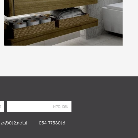
rzr@012.net.il
054-7753016