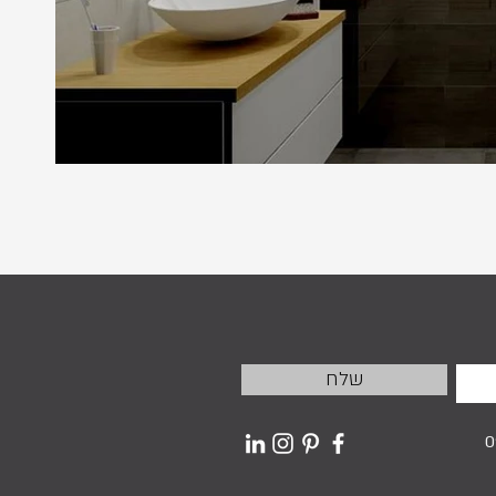
שלח
0